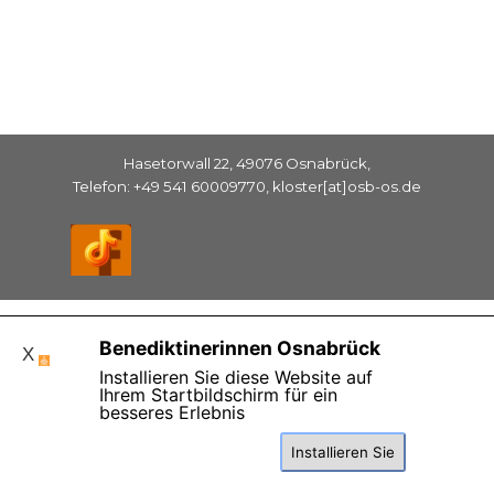
Hasetorwall 22, 49076 Osnabrück,
Telefon: +49 541 60009770, kloster[at]osb-os.de
Zurück zum Seiteninhalt
Benediktinerinnen Osnabrück
X
Installieren Sie diese Website auf
Ihrem Startbildschirm für ein
besseres Erlebnis
Diese Seite benutzt Cookies , lesen Sie bitte die
Installieren Sie
Datenschutzhinweise.
Einverstanden