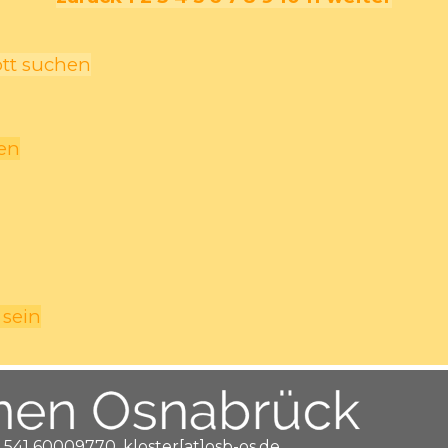
ott suchen
hen
 sein
 541 60009770, kloster[at]osb-os.de