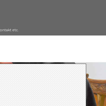
ontakt etc.
▼
Kloster - Lebensunterhalt
Benediktinisches Ordensleben