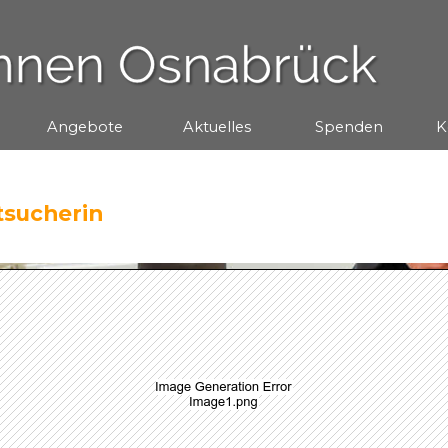
Menü überspringen
Angebote
▼
Aktuelles
▼
Spenden
▼
K
tsucherin
Ora et Labora
Klosterbetriebe