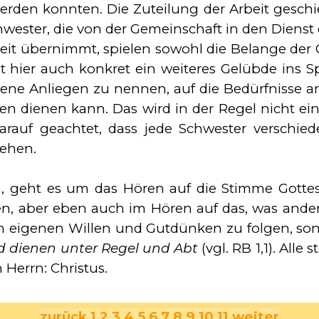
rden konnten. Die Zuteilung der Arbeit geschie
Schwester, die von der Gemeinschaft in den Dienst
eit übernimmt, spielen sowohl die Belange der 
t hier auch konkret ein weiteres Gelübde ins Sp
ne Anliegen zu nennen, auf die Bedürfnisse a
 dienen kann. Das wird in der Regel nicht ei
arauf geachtet, dass jede Schwester verschied
tehen.
 geht es um das Hören auf die Stimme Gottes.
men, aber eben auch im Hören auf das, was and
em eigenen Willen und Gutdünken zu folgen, son
d dienen unter Regel und Abt
(vgl. RB 1,1). Alle
 Herrn: Christus.
zurück
1
2
3
4
5
6
7
8
9
10
11
weiter