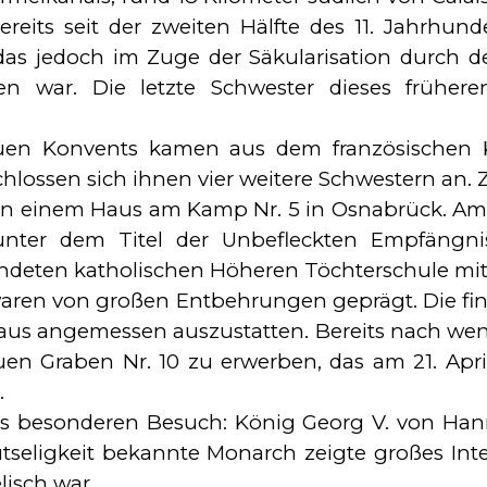
ereits seit der zweiten Hälfte des 11. Jahrhu
 das jedoch im Zuge der Säkularisation durch 
 war. Die letzte Schwester dieses frühere
uen Konvents kamen aus dem französischen Kl
schlossen sich ihnen vier weitere Schwestern an
 in einem Haus am Kamp Nr. 5 in Osnabrück. Am
nter dem Titel der Unbefleckten Empfängni
ündeten katholischen Höheren Töchterschule mi
aren von großen Entbehrungen geprägt. Die fin
 Haus angemessen auszustatten. Bereits nach w
n Graben Nr. 10 zu erwerben, das am 21. Apri
.
s besonderen Besuch: König Georg V. von Hanno
Leutseligkeit bekannte Monarch zeigte großes I
lisch war.