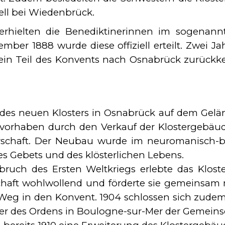
ell bei Wiedenbrück.
hielten die Benediktinerinnen im sogenannten
r 1888 wurde diese offiziell erteilt. Zwei Jahr
ein Teil des Konvents nach Osnabrück zurückke
 des neuen Klosters in Osnabrück auf dem Gel
uvorhaben durch den Verkauf der Klostergebäu
haft. Der Neubau wurde im neuromanisch-basil
s Gebets und des klösterlichen Lebens.
ruch des Ersten Weltkriegs erlebte das Kloste
haft wohlwollend und förderte sie gemeinsam m
 Weg in den Konvent. 1904 schlossen sich zude
r des Ordens in Boulogne-sur-Mer der Gemeinsc