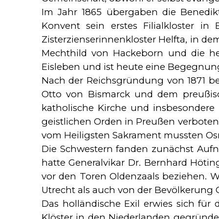
Im Jahr 1865 übergaben die Benedikt
Konvent sein erstes Filialkloster 
Zisterzienserinnenkloster Helfta, in d
Mechthild von Hackeborn und die heil
Eisleben und ist heute eine Begegnung
Nach der Reichsgründung von 1871 be
Otto von Bismarck und dem preußisch
katholische Kirche und insbesonder
geistlichen Orden in Preußen verbote
vom Heiligsten Sakrament mussten Osn
Die Schwestern fanden zunächst Aufna
hatte Generalvikar Dr. Bernhard Höt
vor den Toren Oldenzaals beziehen. W
Utrecht als auch von der Bevölkerung
Das holländische Exil erwies sich für
Klöster in den Niederlanden gegründ