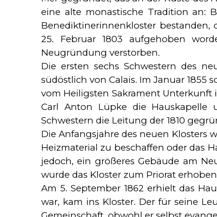
eine alte monastische Tradition an: B
Benediktinerinnenkloster bestanden,
25. Februar 1803 aufgehoben worden
Neugründung verstorben.
Die ersten sechs Schwestern des ne
südöstlich von Calais. Im Januar 1855 
vom Heiligsten Sakrament Unterkunft
Carl Anton Lüpke die Hauskapelle u
Schwestern die Leitung der 1810 gegr
Die Anfangsjahre des neuen Klosters w
Heizmaterial zu beschaffen oder das
jedoch, ein größeres Gebäude am Neue
wurde das Kloster zum Priorat erhoben
Am 5. September 1862 erhielt das Hau
war, kam ins Kloster. Der für seine 
Gemeinschaft, obwohl er selbst evange