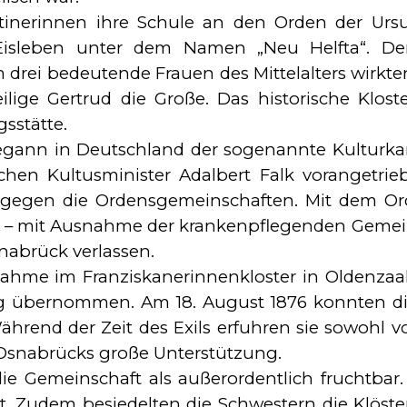
inerinnen ihre Schule an den Orden der Ursul
in Eisleben unter dem Namen „Neu Helfta“. 
em drei bedeutende Frauen des Mittelalters wirkt
ige Gertrud die Große. Das historische Klost
sstätte.
gann in Deutschland der sogenannte Kulturkamp
en Kultusminister Adalbert Falk vorangetrieb
e gegen die Ordensgemeinschaften. Mit dem Or
n – mit Ausnahme der krankenpflegenden Gemei
abrück verlassen.
hme im Franziskanerinnenkloster in Oldenzaal
ing übernommen. Am 18. August 1876 konnten di
ährend der Zeit des Exils erfuhren sie sowohl 
 Osnabrücks große Unterstützung.
 die Gemeinschaft als außerordentlich fruchtb
et. Zudem besiedelten die Schwestern die Klös