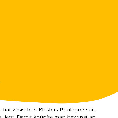
.
s französischen Klosters Boulogne-sur-
s, liegt. Damit knüpfte man bewusst an