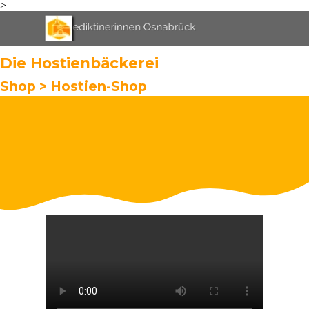
>
Direkt zum Seiteninhalt
Menü überspringen
Die Hostienbäckerei
Shop
>
Hostien-Shop