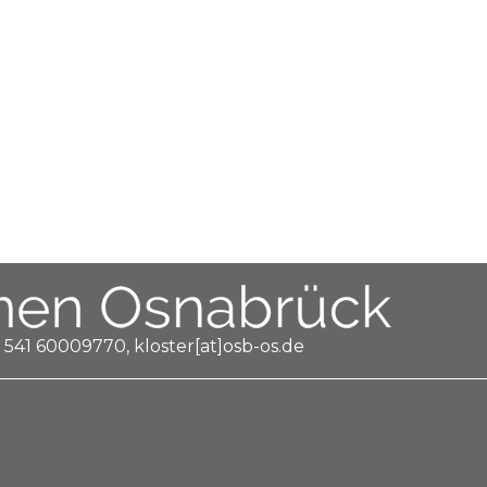
 541 60009770, kloster[at]osb-os.de