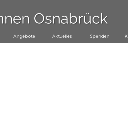
Menü überspringen
Angebote
▼
Aktuelles
▼
Spenden
▼
K