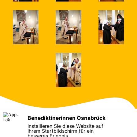
Benediktinerinnen Osnabrück
X
Hasetorwall 22, 49076 Osnabrück,
Installieren Sie diese Website auf
Telefon: +49 541 60009770, kloster[at]osb-os.de
Ihrem Startbildschirm für ein
besseres Erlebnis