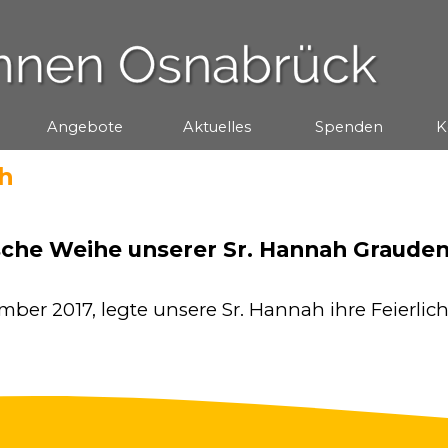
Menü überspringen
Angebote
▼
Aktuelles
▼
Spenden
▼
K
ah
ische Weihe unserer Sr. Hannah Graude
mber 2017, legte unsere Sr. Hannah ihre Feierlic