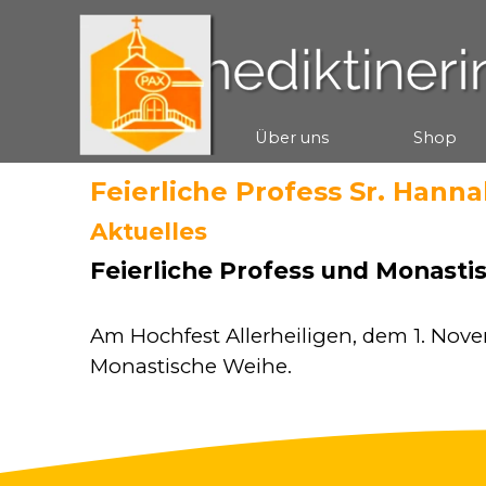
Direkt zum Seiteninhalt
Start
Über uns
Shop
▼
Feierliche Profess Sr. Hann
Aktuelles
Feierliche Profess und Monast
Am Hochfest Allerheiligen, dem 1. Nove
Monastische Weihe.