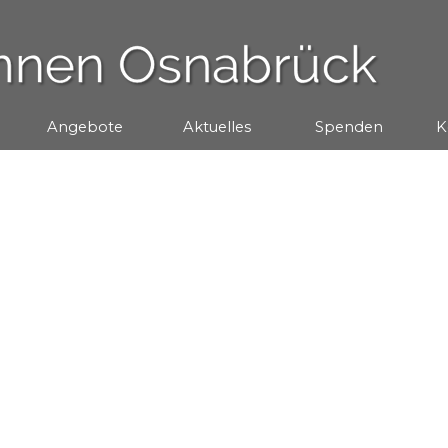
Menü überspringen
Angebote
▼
Aktuelles
▼
Spenden
▼
K