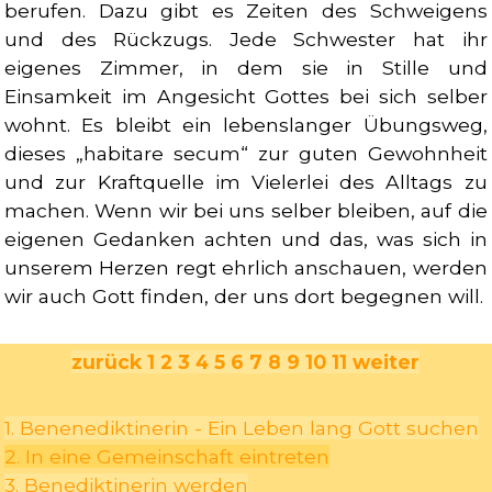
berufen. Dazu gibt es Zeiten des Schweigens
und des Rückzugs. Jede Schwester hat ihr
eigenes Zimmer, in dem sie in Stille und
Einsamkeit im Angesicht Gottes bei sich selber
wohnt. Es bleibt ein lebenslanger Übungsweg,
dieses „habitare secum“ zur guten Gewohnheit
und zur Kraftquelle im Vielerlei des Alltags zu
machen. Wenn wir bei uns selber bleiben, auf die
eigenen Gedanken achten und das, was sich in
unserem Herzen regt ehrlich anschauen, werden
wir auch Gott finden, der uns dort begegnen will.
zurück
1
2
3
4
5
6
7
8
9
10
11
weiter
1. Benenediktinerin - Ein Leben lang Gott suchen
2. In eine Gemeinschaft eintreten
3. Benediktinerin werden