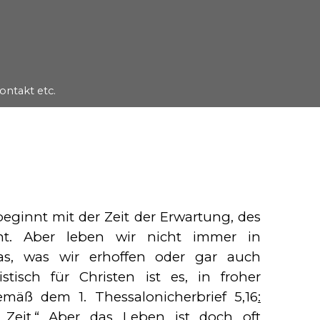
ontakt etc.
▼
eginnt mit der Zeit der Erwartung, des
t. Aber leben wir nicht immer in
as, was wir erhoffen oder gar auch
stisch für Christen ist es, in froher
mäß dem 1. Thessalonicherbrief 5,16
:
Zeit.“
Aber das Leben ist doch oft