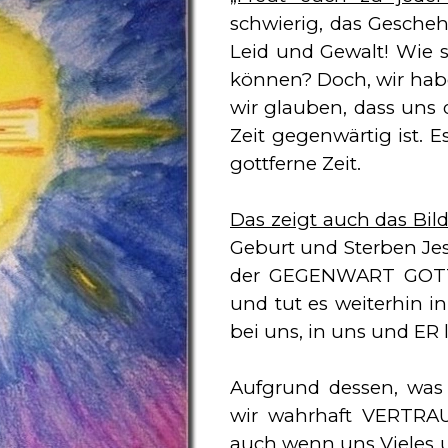
schwierig, das Geschehe
Leid und Gewalt! Wie so
können? Doch, wir habe
wir glauben, dass uns d
Zeit gegenwärtig ist. 
gottferne Zeit.
Das zeigt auch das Bild
Geburt und Sterben Jes
der GEGENWART GOTTES
und tut es weiterhin in
bei uns, in uns und ER 
Aufgrund dessen, was d
wir wahrhaft VERTRAU
auch wenn uns Vieles u