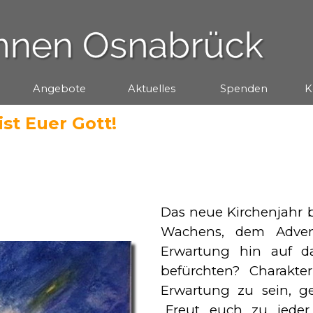
Menü überspringen
Angebote
▼
Aktuelles
▼
Spenden
▼
K
ist Euer Gott!
Das neue Kirchenjahr b
Wachens, dem Adven
Erwartung hin auf d
befürchten? Charakteri
Erwartung zu sein, ge
„Freut euch zu jeder 