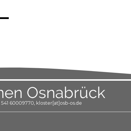
 541 60009770, kloster[at]osb-os.de