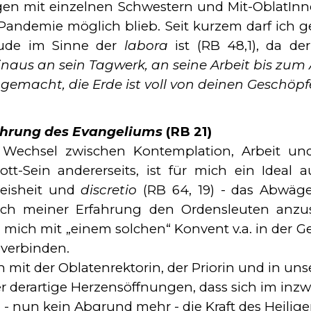
mit einzelnen Schwestern und Mit-­Obla­tIn­ne
andemie mög­lich blieb. Seit kurzem darf ich gel
­de im Sin­ne der
labora
ist (RB 48,1), da der
aus an sein Tagwerk, an seine Arbeit bis zum 
it gemacht, die Erde ist voll von deinen Geschöp
ührung des Evangeliums
(RB 21)
m Wechsel zwischen Kontemplation, Arbeit und
t-Sein andererseits, ist für mich ein Ideal a
Weisheit und
discretio
(RB
64, 19) - das Abwäge
ach meiner Erfahrung den Ordensleuten anzus
mich mit „einem solchen“ Konvent v.a. in der Ge­b
 verbinden.
 mit der Oblatenrektorin, der Priorin und in uns
r derartige Herzens­öffnun­gen, dass sich im in
- nun kein Abgrund mehr - die Kraft des Heiligen