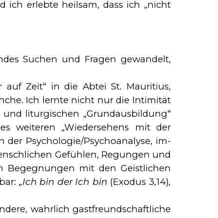
 ich erlebte heilsam, dass ich „nicht
ndes Suchen und Fra­gen ge­wan­delt,
uf Zeit“ in die Abtei St. Mau­ritius,
che. Ich lernte nicht nur die Intimität
n und liturgischen „Grundausbildung“
es weiteren „Wiedersehens mit der
er Psycholo­gie/Psy­cho­ana­ly­se, im­
menschlichen Ge­füh­len, Regungen und
en Be­gegnungen mit den Geistlichen
rbar:
„Ich bin der Ich bin
(Exodus 3,14)
,
ndere, wahr­lich gastfreundschaftliche