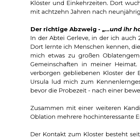
Klöster und Einkehrzeiten. Dort wuchs
mit achtzehn Jahren nach neunjährige
Der richtige Abzweig - „
...und ihr
In der Abtei Gerleve, in der ich auch
Dort lernte ich Menschen kennen, die
mich et­was zu großen Oblatengeme
Gemeinschaften in meiner Heimat. E
verborgen gebliebenen Klo­ster der B
Ursula lud mich zum Kennenlerngesp
bevor die Probezeit - nach einer bew
Zusammen mit einer weiteren Kandida
Oblation meh­re­re hochinteressante Ein­
Der Kontakt zum Kloster besteht seit