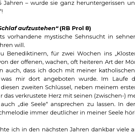
45 Jahren – wurde sie ganz heruntergerissen und
“!
 Schlaf aufzustehen“
(RB Prol 8)
eits vorhandene mystische Sehnsucht in sehne
ren will.
 Benediktinern, für zwei Wochen ins „Kloster a
on der offenen, wachen, oft heiteren Art der Mön
auch, dass ich doch mit meiner ka­tho­lische
 was mir dort angeboten wurde. Im Laufe d
diesen zweiten Schlüssel, neben meinem ersten d
ur das verkrustete Herz mit seinen (zwischen-) 
auch „die Seele“ ansprechen zu lassen. In d
chmelodie immer deutlicher in mei­ner Seele hö
uchte ich in den nächsten Jahren dankbar viele a