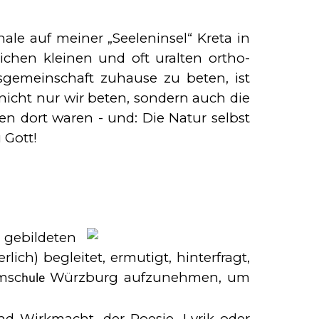
le auf mei­ner „Seeleninsel“ Kreta in
hen klei­nen und oft uralten or­tho­
­ge­mein­schaft zuhause zu beten, ist
 nicht nur wir beten, sondern auch die
n dort wa­ren - und: Die Natur selbst
 Gott!
e­bil­
de­ten
h) begleitet, er­mu­tigt, hin­terfragt,
m­sc
Würzburg aufzunehmen, um
hu­le
und Wirkmacht, der Poe­sie, Lyrik oder