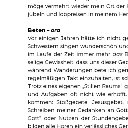
möge vermehrt wieder mein Ort der Her
jubeln und lobpreisen in mei­nem Her
Beten –
ora
Vor einigen Jahren hätte ich nicht 
Schwestern singen wunderschön und d
im Laufe der Zeit immer mehr
das
Be
selige Gewissheit, dass uns dieser G
während Wan­derun­gen bete ich gern
regelmäßigen Takt einzuhalten, ist sch
Trotz eines eigenen „Stillen Raums“ g
und Aufgaben oft nicht wie erhofft.
kommen: Stoßgebete, Jesusgebet, m
Schreiben meiner Gedanken an Gott, 
Gott“ oder Nutzen der Stun­den­gebet
bilden alle Ho­ren ein verlässliches G