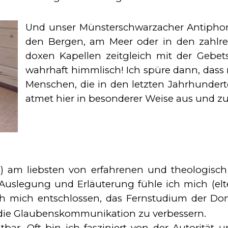
Und unser Mün­ster­schwarzacher Antiphona
den Bergen, am Meer oder in den zahlreic
doxen Kapellen zeitgleich mit der Ge­bets
wahr­haft himm­lisch! Ich spü­re dann, dass
Menschen, die in den letzten Jahrhunderte
at­met hier in be­son­de­rer Weise aus und zu
h) am liebsten von erfahrenen und theologisch g
uslegung und Erläuterung fühle ich mich (elterlic
ch mich entschlossen, das Fernstudium der Do
e Glaubens­kom­mu­ni­ka­tion zu ver­bessern.
htbar. Oft bin ich fasziniert von der Autorität 