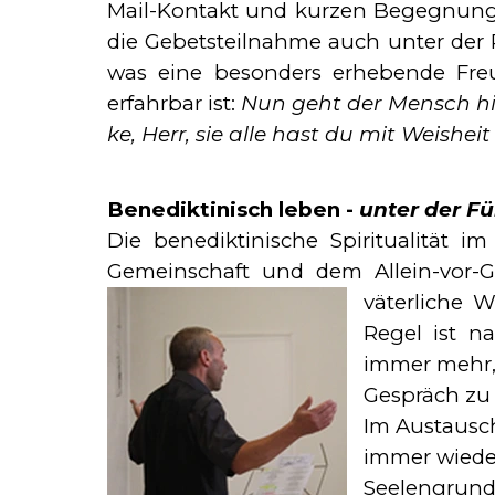
Mail-Kontakt und kurzen Begegnungen 
die Gebetsteilnahme auch unter der P
was eine besonders erhebende Freu
erfahrbar ist:
Nun geht der Mensch hin
ke, Herr, sie alle hast du mit Weishe
Benediktinisch leben -
unter der F
Die benediktinische Spiritualität i
Gemeinschaft und dem Allein-vor-Got
väterliche 
Regel ist n
immer mehr, 
Gespräch zu
Im Austausch
immer wie­de
Seelengrund 