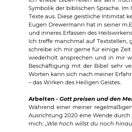
Symbolik der bibli­schen Sprache. Im 
Texte aus. Diese geist­li­che Intimität 
Eugen Drewermann hat in seiner m.E
und inneres Erfassen des Heilswirkens 
Ich treffe manchmal auf Textstellen, g
schrei­be ich mir gerne für einige Zeit
wiederholt an­sprechen und in mir wi
Beschäftigung mit der Bibel sehr ve
Worten kann sich nach mei­ner Erfahru
– das Wirken des Heiligen Geistes.
Arbeiten -
Gott preisen und den M
Während einer meiner regelmäßigen R
Ausrichtung 2020 eine Wende durch ein
mich:
„Wie hoch willst du noch hina