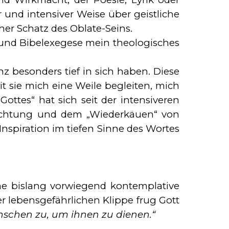
r und intensiver Weise über geistliche
­cher Schatz des Oblate-Seins.
nd Bibelexegese mein theo­logisches
nz besonders tief in sich ha­ben. Diese
mit sie mich eine Wei­le begleiten, mich
t­tes“ hat sich seit der intensiveren
trach­tung und dem „Wiederkäuen“ von
­spi­ration im tiefen Sinne des Wortes
slang vor­wie­gend kon­tem­pla­ti­ve
er lebensgefährlichen Klippe frug Gott
nschen zu, um ihnen zu dienen.“