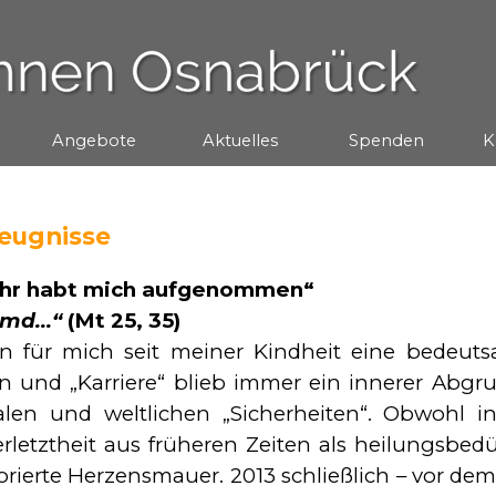
Menü überspringen
Angebote
▼
Aktuelles
▼
Spenden
▼
K
eugnisse
s und ihr habt mich aufgenommen“
emd...“
(Mt 25, 35)
en für mich seit meiner Kindheit eine bedeuts
en und „Karriere“ blieb immer ein innerer Abgrun
alen und weltlichen „Si­cher­hei­ten“. Obwohl
rletztheit aus frü­he­ren Zei­ten als heilungsb
o­rierte Her­zens­mauer. 2013 schließlich – vor d