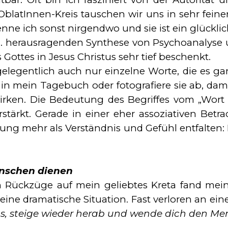
OblatInnen-Kreis tauschen wir uns in sehr fei­ne
kenne ich sonst nir­gend­wo und sie ist ein glück­li
. herausragenden Synthese von Psychoanalyse u
Gottes in Jesus Christus sehr tief beschenkt.
elegentlich auch nur ein­zel­ne Worte, die es ga
 in mein Tagebuch oder foto­gra­fie­re sie ab, da
rken. Die Bedeutung des Begriffes vom „Wort Go
rstärkt. Gerade in einer eher assoziativen Be­
ng mehr als Verständnis und Gefühl entfalten: In
enschen dienen
ückzüge auf mein geliebtes Kreta fand meine bi
e dramatische Situation. Fast ver­lo­ren an ei­n
us, steige wieder herab und wende dich den Me