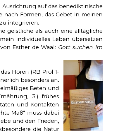
Aus­rich­tung auf das bene­diktinische
he nach Formen, das Gebet in meinen
zu integrieren.
ne geistliche als auch eine alltägliche
n mein individuelles Leben übersetzen
. von Esther de Waal:
Gott su­chen im
 das Hören (RB Prol 1-
nnerlich besonders an.
egelmäßiges Beten und
r­nährung, 3.) frühes
ivitäten und Kontakten
rechte Maß“ muss dabei
iebe und den Frieden,
e­son­de­re die Na­tur