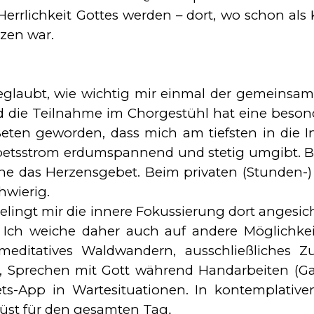
rlichkeit Got­tes wer­den – dort, wo schon als K
zen war.
geglaubt, wie wichtig mir einmal der gemeins
ie Teilnahme im Chorgestühl hat eine be­son­d
ten geworden, dass mich am tiefsten in die Inne
e­bets­strom erdumspannend und stetig umgibt.
e das Herzensgebet. Beim privaten (Stunden-) 
wie­rig.
elingt mir die innere Fokussierung dort angesich
 Ich weiche daher auch auf andere Mög­lich­ke
editatives Waldwandern, aus­schließliches Z
Sprechen mit Gott während Handarbeiten (Gart
s-App in Wartesituationen. In kon­tem­pla­tiven
erüst für den gesamten Tag
.