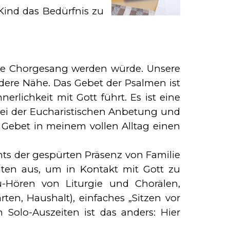
ind das Be­dürf­nis zu
ame Chorgesang wer­den würde. Unsere
e­re Nähe. Das Gebet der Psalmen ist
rlichkeit mit Gott führt. Es ist eine
 Bei der Eucharistischen Anbetung und
Gebet in meinem vollen Alltag ei­nen
ts der ge­spürten Prä­senz von Familie
i­ten aus, um in Kontakt mit Gott zu
u-Hören von Liturgie und Chorälen,
en, Haushalt), einfaches „Sitzen vor
 Solo-Aus­zeiten ist das anders: Hier