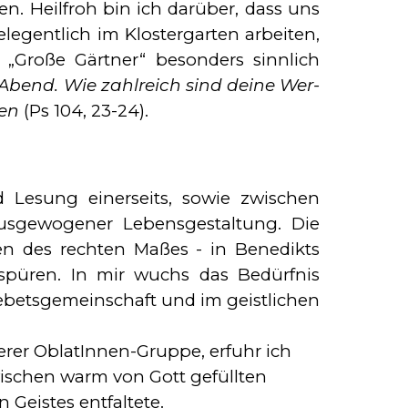
n. Heilfroh bin ich darüber, dass uns
egentlich im Klostergarten ar­beiten,
 „Große Gärt­ner“ besonders sinnlich
Abend. Wie zahlreich sind deine Wer­
fen
(Ps 104, 23-24).
 Lesung einer­seits, so­wie zwischen
us­ge­wo­gener Lebensgestaltung. Die
n des rech­ten Maßes - in Be­nedikts
püren. In mir wuchs das Be­dürf­nis
ets­ge­mein­schaft und im geist­lichen
erer OblatIn­nen-Gruppe, erfuhr ich
zwischen warm von Gott gefüllten
 Geistes entfaltete.