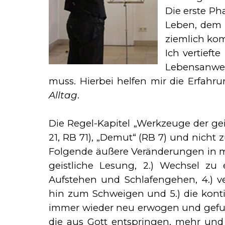
Die erste Ph
Le­ben, dem
ziemlich kom
Ich ver­tief
Le­bens­anwe
muss. Hier­bei helfen mir die Erfah
Alltag
.
Die Regel-Kapitel „Werkzeuge der gei
21, RB 71), „Demut“ (RB 7) und
nicht z
Folgende äußere Veränderungen in me
geistliche Lesung, 2.) Wech­sel zu e
Aufstehen und Schla­fen­ge­hen, 4.) 
hin zum Schweigen und 5.) die kontin
immer wieder neu erwogen und ge­fund
die aus Gott ent­springen, mehr und m