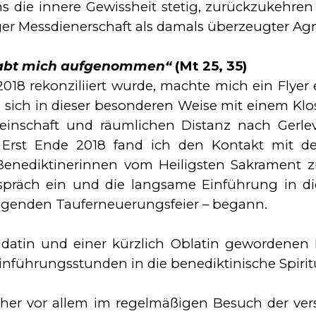
 die innere Gewissheit stetig, zurückzu­keh­ren 
r Messdie­ner­schaft als damals überzeugter Agn
 habt mich aufgenommen“
(Mt 25, 35)
 2018 rekonziliiert wurde, machte mich ein Flyer
 sich in die­ser be­sonderen Weise mit ei­nem K
inschaft und räum­lichen Distanz nach Gerle
rst En­de 2018 fand ich den Kontakt mit dem 
enediktinerinnen vom Heiligsten Sakrament zu 
räch ein und die langsame Einführung in die 
egenden Tauferneuerungsfeier – be­gann.
tin und einer kürzlich Oblatin gewordenen Fr
füh­rungs­stun­den in die benediktinische Spiri­tu­a
her vor al­lem im regelmäßigen Besuch der ver­s