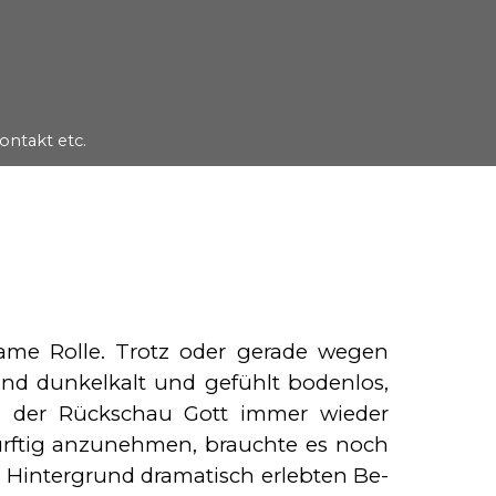
ontakt etc.
▼
ame Rolle. Trotz oder gera­de wegen
d dun­kel­kalt und ge­fühlt bodenlos,
 in der Rückschau Gott immer wieder
edürftig anzunehmen, brauchte es noch
em Hintergrund dramatisch erlebten Be­