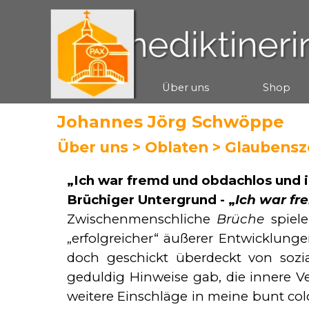
Direkt zum Seiteninhalt
Start
Über uns
Shop
▼
Johannes Jörg Schwöppe
Über uns >
Oblaten
> Glaubensz
„Ich war fremd und obdachlo
Brüchiger Untergrund - „
Ich war fr
Zwischenmenschliche
Brüche
spiel
„erfolg­reicher“ äußerer Entwicklung
doch ge­schickt überdeckt von sozi
geduldig Hinweise gab, die innere Ve
weitere Einschläge in meine bunt co­l