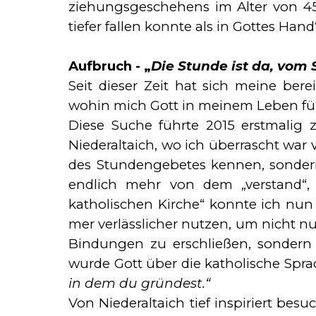
zie­hungs­ge­sche­hens im Alter von 
tiefer fallen konnte als in Gottes Hand
Aufbruch - „
Die Stunde ist da, vom
Seit dieser Zeit hat sich meine ber
wohin mich Gott in meinem Leben füh
Diese Suche führte 2015 erstmalig zu
Niederaltaich, wo ich überrascht war v
des Stundengebetes kennen, sondern 
endlich mehr von dem „verstand“,
katholischen Kirche“ konn­te ich nun 
mer verlässlicher nutzen, um nicht n
Bindungen zu erschließen, sondern 
wurde Gott über die katholische Spra
in dem du gründest.“
Von Niederaltaich tief inspiriert bes