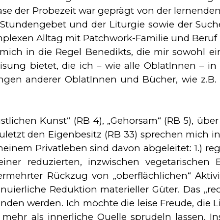
ase der Probezeit war geprägt von der lernenden 
 Stundengebet und der Liturgie so­wie der Suc
­plexen All­tag mit Patchwork-Familie und Beruf 
te mich in die Regel Benedikts, die mir sowohl ei
isung bietet, die ich – wie alle OblatInnen – i
rungen anderer OblatInnen und Bücher, wie z.B
stlichen Kunst“ (RB 4), „Gehorsam“ (RB 5), über
uletzt den Ei­genbesitz (RB 33) sprechen mich i
inem Privatleben sind davon abgeleitet: 1.) r
iner reduzierten, inzwischen vege­ta­ri­schen E
vermehrter Rückzug von „ober­fläch­li­chen“ Akt
uierliche Reduktion mate­riel­ler Gü­ter. Das „
en wer­den. Ich möchte die lei­se Freude, die L
ehr als innerliche Quel­le sprudeln lassen. Ins­b