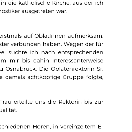
in die katholische Kirche, aus der ich
ostiker ausgetreten war.
 erstmals auf Ob­la­tInnen aufmerksam.
loster verbunden haben. Wegen der für
ve, suchte ich nach entsprechenden
mir bis dahin in­te­res­santerweise
Os­na­brück. Die Obla­tenrektorin Sr.
da­mals achtköpfige Gruppe folg­te,
au erteilte uns die Rektorin bis zur
­lität.
chie­de­nen Horen, in vereinzeltem E-