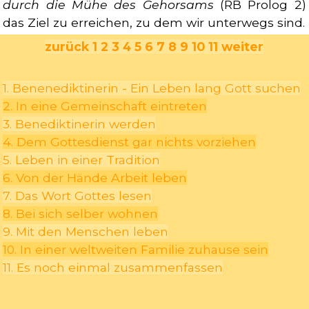
durch die Mühe des Gehorsams
(RB Prolog 2)
das Ziel zu erreichen, zu dem wir unterwegs sind.
zurück
1
2
3
4
5
6
7
8
9
10
11
weiter
1. Benenediktinerin - Ein Leben lang Gott suchen
2. In eine Gemeinschaft eintreten
3. Benediktinerin werden
4. Dem Gottesdienst gar nichts vorziehen
5. Leben in einer Tradition
6. Von der Hände Arbeit leben
7. Das Wort Gottes lesen
8. Bei sich selber wohnen
9. Mit den Menschen leben
10. In einer weltweiten Familie zuhause sein
11. Es noch einmal zusammenfassen