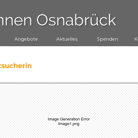
Menü überspringen
Angebote
▼
Aktuelles
▼
Spenden
▼
K
tsucherin
Benediktinisches Leben
Ora et labora
K