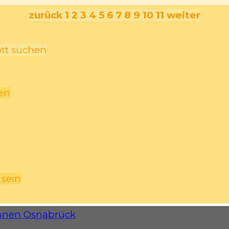
zurück
1
2
3
4
5
6
7
8
9
10
11
weiter
ott suchen
hen
 sein