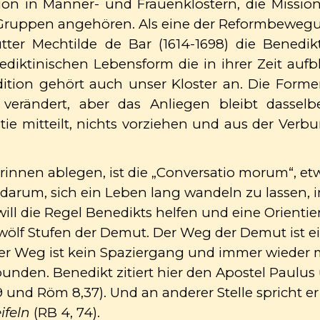
on in Männer- und Frauenklöstern, die Missio
er Gruppen angehören. Als eine der Reformbeweg
tter Mechtilde de Bar (1614-1698) die Benedik
diktinischen Lebensform die in ihrer Zeit aufb
dition gehört auch unser Kloster an. Die For
erändert, aber das Anliegen bleibt dasselbe:
stie mitteilt, nichts vorziehen und aus der Ve
rinnen ablegen, ist die „Conversatio morum“, etw
 darum, sich ein Leben lang wandeln zu lassen,
will die Regel Benedikts helfen und eine Orienti
zwölf Stufen der Demut. Der Weg der Demut ist e
ser Weg ist kein Spaziergang und immer wieder 
nden. Benedikt zitiert hier den Apostel Paulus
 und Röm 8,37). Und an anderer Stelle spricht er
ifeln
(RB 4, 74).