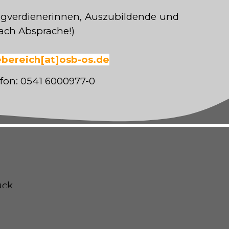
ingverdienerinnen, Auszubildende und
nach Absprache!)
bereich[at]osb-os.de
fon: 0541 6000977-0