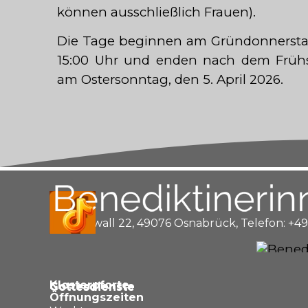
können ausschließlich Frauen).
Die Tage beginnen am Gründonnerstag
15:00 Uhr und enden nach dem Frühs
am Ostersonntag, den 5. April 2026.
Hasetorwall 22, 49076 Osnabrück,
Telefon: +49
Klosterpforte
Gottesdienste
Gottesdienste
Öffnungszeiten