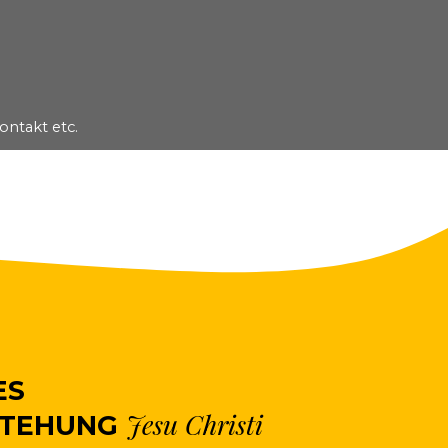
ontakt etc.
▼
ES
Jesu Christi
STEHUNG