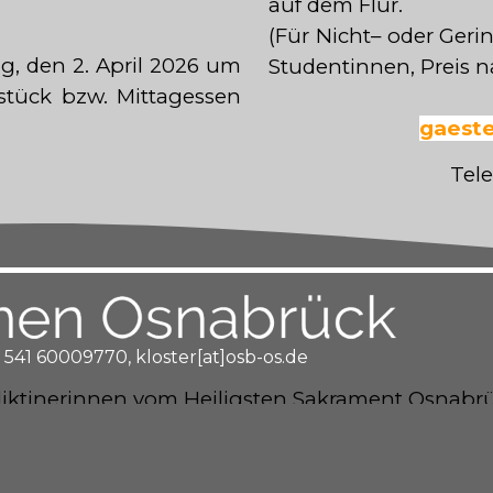
auf dem Flur.
(Für Nicht– oder Ger
, den 2. April 2026 um
Studentinnen, Preis 
tück bzw. Mittagessen
gaeste
Tele
 541 60009770, kloster[at]osb-os.de