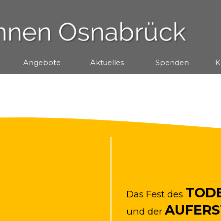
Menü überspringen
Angebote
▼
Aktuelles
▼
Spenden
▼
K
TOD
Das Fest des
AUFER
und der