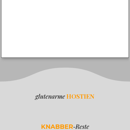
glutenarme
HOSTIEN
Reste
KNABBER
-