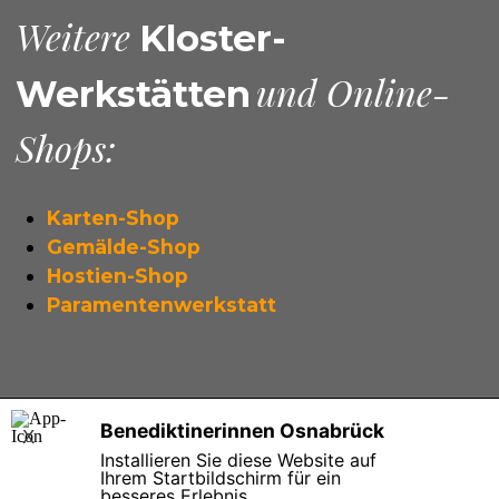
Weitere
Kloster-
und Online-
Werkstätten
Shops:
Karten-Shop
Gemälde-Shop
Hostien-Shop
Paramentenwerkstatt
Benediktinerinnen Osnabrück
X
Hasetorwall 22, 49076 Osnabrück,
Installieren Sie diese Website auf
Telefon: +49 541 60009770, kloster[at]osb-os.de
Ihrem Startbildschirm für ein
besseres Erlebnis