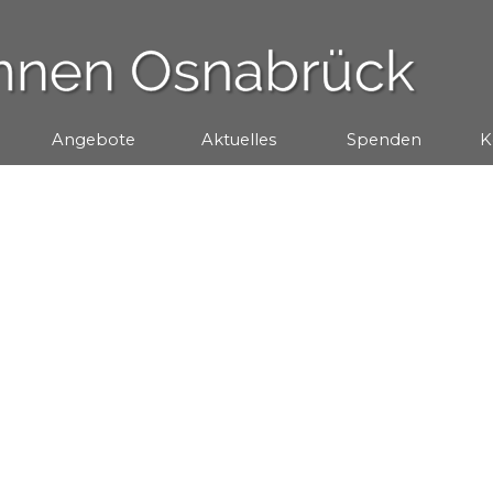
Menü überspringen
Angebote
▼
Aktuelles
▼
Spenden
▼
K