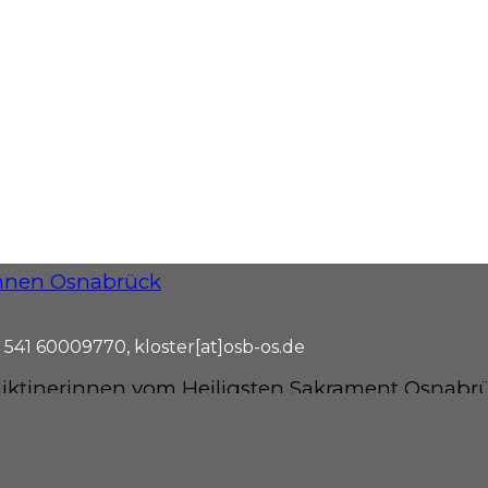
 541 60009770, kloster[at]osb-os.de