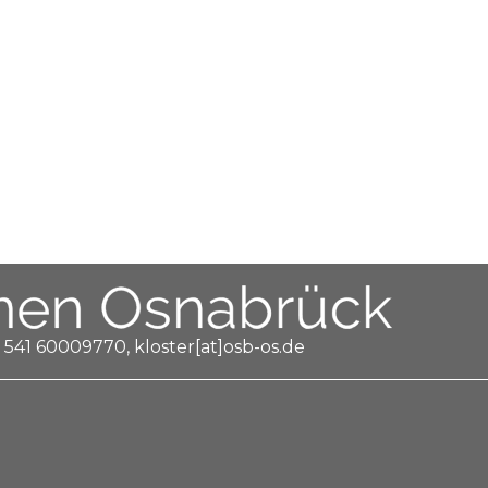
 541 60009770, kloster[at]osb-os.de