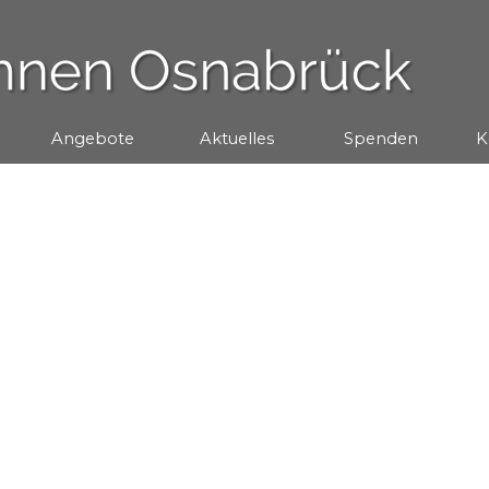
Menü überspringen
Angebote
▼
Aktuelles
▼
Spenden
▼
K