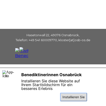
Hasetorwall 22, 49076 Osnabrück,
Telefon: +49 541 60009770, kloster[at]osb-os.de
Zurück zum Seiteninhalt
Benediktinerinnen Osnabrück
X
Installieren Sie diese Website auf
Ihrem Startbildschirm für ein
besseres Erlebnis
Installieren Sie