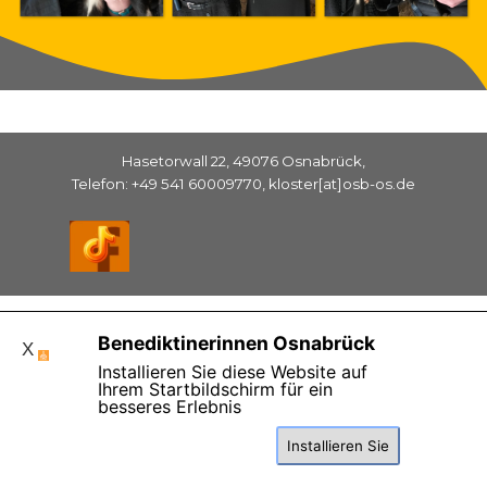
Hasetorwall 22, 49076 Osnabrück,
Telefon: +49 541 60009770, kloster[at]osb-os.de
Zurück zum Seiteninhalt
Benediktinerinnen Osnabrück
X
Installieren Sie diese Website auf
Ihrem Startbildschirm für ein
besseres Erlebnis
Installieren Sie